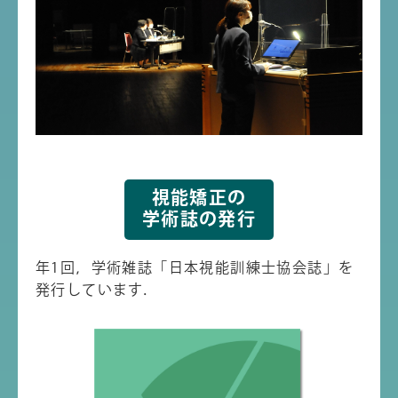
視能矯正の
学術誌の発行
年1回，学術雑誌「日本視能訓練士協会誌」を
発行しています．